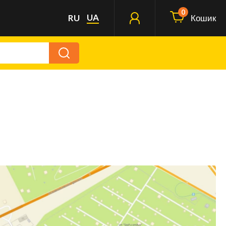
0
UA
RU
Кошик