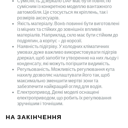
Сумісність. Дзеркало DAF має бути повністю
сумісним із конкретною моделлю вантажного
автомобіля. Це стосується як кріплень, так і
розмірів аксесуарів.
Якість матеріалу. Вонb повинні бути виготовлені
із міцних та стійких до зовнішніх впливів
матеріалів. Наприклад, скло має бути стійким до
подряпин, а корпус – до корозії.
Наявність підігріву. У холодних кліматичних
умовах дуже важливо використовувати підігрів
дзеркал, щоб запобігти утворенню на них льоду і
конденсату, які можуть погіршити видимість.
Регульованість. Можливість регулювання кута
нахилу дозволяє налаштувати його так, щоб
максимально зменшити мертві зони та
забезпечити найкращий огляд для водія.
Електропривод. Деякі моделі оснащені
електроприводом, що робить їх регулювання
зручнішим і точнішим.
НА ЗАКІНЧЕННЯ