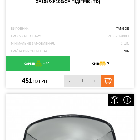
XF105/XF106/CF ПІДІГРІВ (TD)
ВИРОБНИК:
TANGDE
КРОС-КОД ТОВАРУ:
ZL03-61-008H
МІНІМАЛЬНЕ ЗАМОВЛЕННЯ:
1 ШТ.
КРАЇНА ВИРОБНИЦТВА:
N/A
> 10
5
ХАРКІВ
КИЇВ
451
-
+
.80 ГРН.