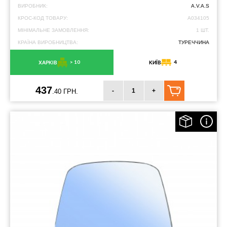
ВИРОБНИК:
A.V.A.S
КРОС-КОД ТОВАРУ:
A034105
МІНІМАЛЬНЕ ЗАМОВЛЕННЯ:
1 ШТ.
КРАЇНА ВИРОБНИЦТВА:
ТУРЕЧЧИНА
> 10
4
ХАРКІВ
КИЇВ
437
-
+
.40 ГРН.