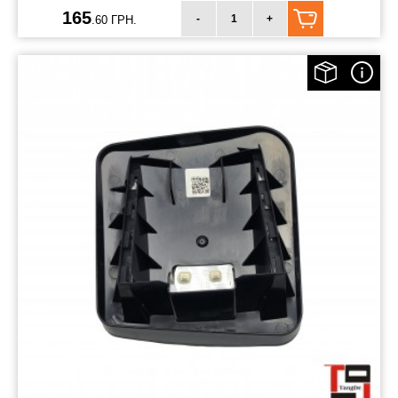
165
-
+
.60 ГРН.