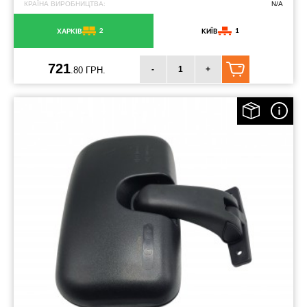
КРАЇНА ВИРОБНИЦТВА:
N/A
2
1
ХАРКІВ
КИЇВ
721
-
+
.80 ГРН.