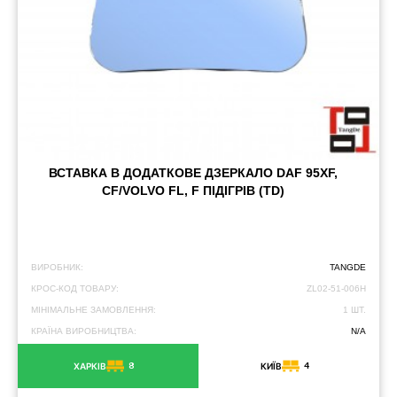
ВСТАВКА В ДОДАТКОВЕ ДЗЕРКАЛО DAF 95XF,
CF/VOLVO FL, F ПІДІГРІВ (TD)
ВИРОБНИК:
TANGDE
КРОС-КОД ТОВАРУ:
ZL02-51-006H
МІНІМАЛЬНЕ ЗАМОВЛЕННЯ:
1 ШТ.
КРАЇНА ВИРОБНИЦТВА:
N/A
8
4
ХАРКІВ
КИЇВ