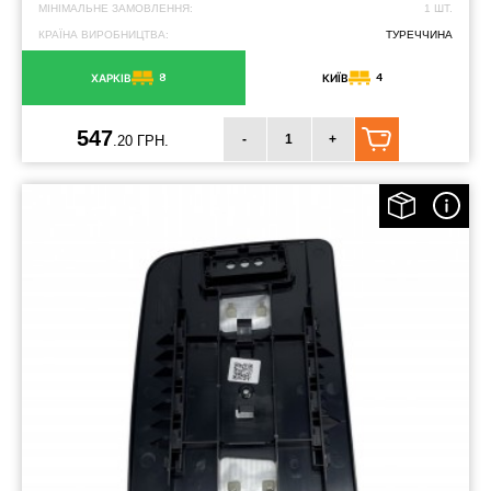
МІНІМАЛЬНЕ ЗАМОВЛЕННЯ:
1 ШТ.
КРАЇНА ВИРОБНИЦТВА:
ТУРЕЧЧИНА
8
4
ХАРКІВ
КИЇВ
547
-
+
.20 ГРН.