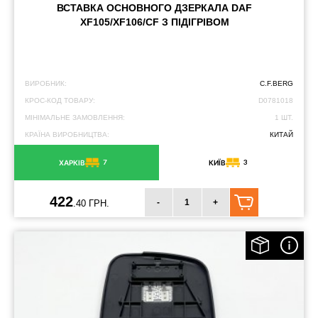
ВСТАВКА ОСНОВНОГО ДЗЕРКАЛА DAF
XF105/XF106/CF З ПІДІГРІВОМ
ВИРОБНИК:
C.F.BERG
КРОС-КОД ТОВАРУ:
D0781018
МІНІМАЛЬНЕ ЗАМОВЛЕННЯ:
1 ШТ.
КРАЇНА ВИРОБНИЦТВА:
КИТАЙ
7
3
ХАРКІВ
КИЇВ
422
-
+
.40 ГРН.