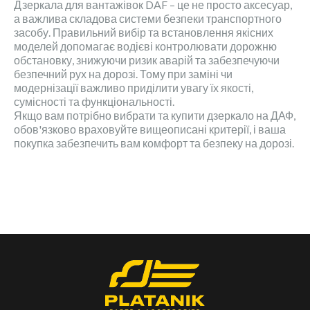
Дзеркала для вантажівок DAF – це не просто аксесуар,
а важлива складова системи безпеки транспортного
засобу. Правильний вибір та встановлення якісних
моделей допомагає водієві контролювати дорожню
обстановку, знижуючи ризик аварій та забезпечуючи
безпечний рух на дорозі. Тому при заміні чи
модернізації важливо приділити увагу їх якості,
сумісності та функціональності.
Якщо вам потрібно вибрати та купити дзеркало на ДАФ,
обов'язково враховуйте вищеописані критерії, і ваша
покупка забезпечить вам комфорт та безпеку на дорозі.