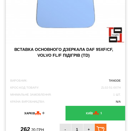
ВСТАВКА ОСНОВНОГО ДЗЕРКАЛА DAF 95XF/CF,
VOLVO FL/F ПІДІГРІВ (TD)
ВИРОБНИК:
TANGDE
КРОС-КОД ТОВАРУ:
ZL02-51-007H
МІНІМАЛЬНЕ ЗАМОВЛЕННЯ:
1 ШТ.
КРАЇНА ВИРОБНИЦТВА:
N/A
0
1
ХАРКІВ
КИЇВ
262
-
+
.20 ГРН.