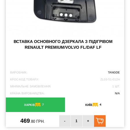
ВСТАВКА ОСНОВНОГО ДЗЕРКАЛА З ПІДІГРІВОМ
RENAULT PREMIUM/VOLVO FL/DAF LF
ВИРОБНИК:
TANGDE
КРОС-КОД ТОВАРУ:
ZL03-51-012H
МІНІМАЛЬНЕ ЗАМОВЛЕННЯ:
1 ШТ.
КРАЇНА ВИРОБНИЦТВА:
N/A
7
4
ХАРКІВ
КИЇВ
469
-
+
.80 ГРН.