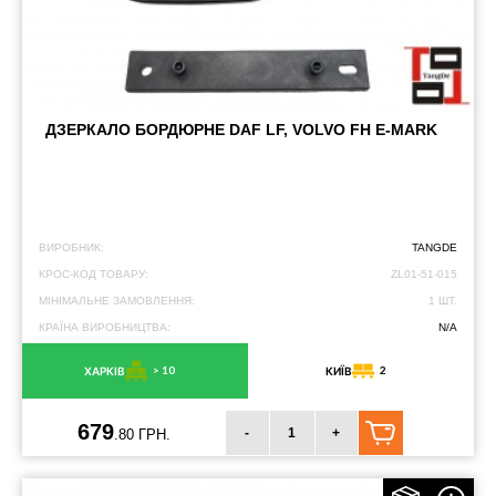
ДЗЕРКАЛО БОРДЮРНЕ DAF LF, VOLVO FH E-MARK
ВИРОБНИК:
TANGDE
КРОС-КОД ТОВАРУ:
ZL01-51-015
МІНІМАЛЬНЕ ЗАМОВЛЕННЯ:
1 ШТ.
КРАЇНА ВИРОБНИЦТВА:
N/A
> 10
2
ХАРКІВ
КИЇВ
679
-
+
.80 ГРН.