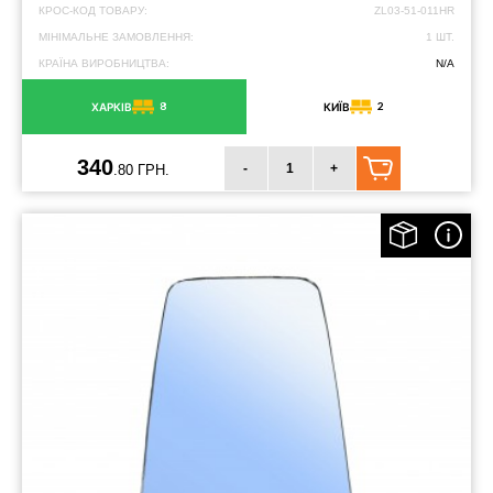
КРОС-КОД ТОВАРУ:
ZL03-51-011HR
МІНІМАЛЬНЕ ЗАМОВЛЕННЯ:
1 ШТ.
КРАЇНА ВИРОБНИЦТВА:
N/A
8
2
ХАРКІВ
КИЇВ
340
-
+
.80 ГРН.