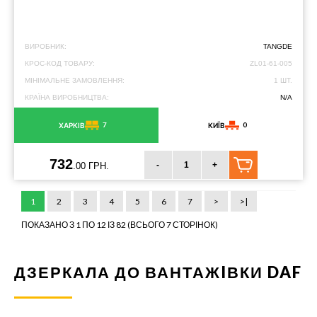
ВИРОБНИК:
TANGDE
КРОС-КОД ТОВАРУ:
ZL01-61-005
МІНІМАЛЬНЕ ЗАМОВЛЕННЯ:
1 ШТ.
КРАЇНА ВИРОБНИЦТВА:
N/A
7
0
ХАРКІВ
КИЇВ
732
-
+
.00 ГРН.
1
2
3
4
5
6
7
>
>|
ПОКАЗАНО З 1 ПО 12 ІЗ 82 (ВСЬОГО 7 СТОРІНОК)
ДЗЕРКАЛА ДО ВАНТАЖIВКИ DAF