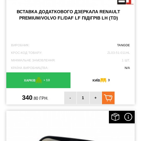
ВСТАВКА ДОДАТКОВОГО ДЗЕРКАЛА RENAULT
PREMIUM/VOLVO FL/DAF LF ПІДІГРІВ LH (TD)
ВИРОБНИК:
TANGDE
КРОС-КОД ТОВАРУ:
ZL03-51-011HL
МІНІМАЛЬНЕ ЗАМОВЛЕННЯ:
1 ШТ.
КРАЇНА ВИРОБНИЦТВА:
N/A
> 10
3
ХАРКІВ
КИЇВ
340
-
+
.80 ГРН.