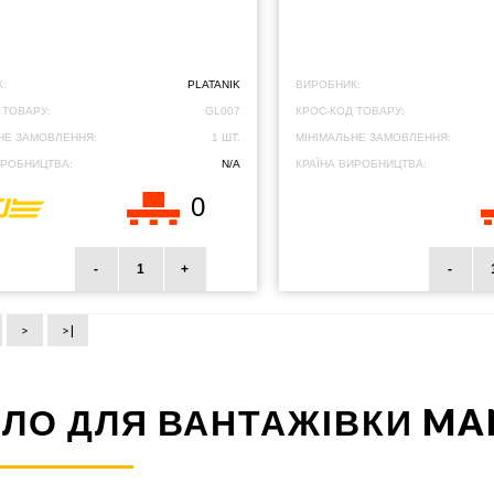
:
PLATANIK
ВИРОБНИК:
 ТОВАРУ:
GL007
КРОС-КОД ТОВАРУ:
НЕ ЗАМОВЛЕННЯ:
1 ШТ.
МІНІМАЛЬНЕ ЗАМОВЛЕННЯ:
ИРОБНИЦТВА:
N/A
КРАЇНА ВИРОБНИЦТВА:
0
-
+
-
>
>|
ЛО ДЛЯ ВАНТАЖІВКИ MA