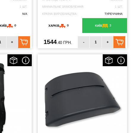
1 ШТ.
МІНІМАЛЬНЕ ЗАМОВЛЕННЯ:
1 ШТ.
N/A
КРАЇНА ВИРОБНИЦТВА:
ТУРЕЧЧИНА
0
0
3
КИЇВ
ХАРКІВ
КИЇВ
1544
+
-
+
.40 ГРН.