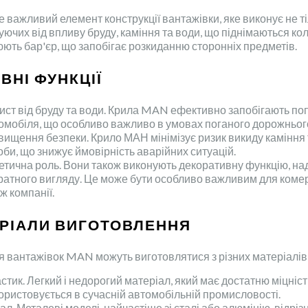
е важливий елемент конструкції вантажівки, яке виконує не т
очуючих від впливу бруду, каміння та води, що піднімаються 
юють бар'єр, що запобігає розкиданню сторонніх предметів.
ВНІ ФУНКЦІЇ
ист від бруду та води. Крила MAN ефективно запобігають поп
омобіля, що особливо важливо в умовах поганого дорожньог
вищення безпеки. Крило МАН мінімізує ризик викиду каміння т
оби, що знижує ймовірність аварійних ситуацій.
етична роль. Вони також виконують декоративну функцію, 
ратного вигляду. Це може бути особливо важливим для комер
дж компанії.
РІАЛИ ВИГОТОВЛЕННЯ
я вантажівок MAN можуть виготовлятися з різних матеріалів, 
стик. Легкий і недорогий матеріал, який має достатню міцніст
ористовується в сучасній автомобільній промисловості.
ал. Металеві моделі, найчастіше зі сталі або алюмінію, відр