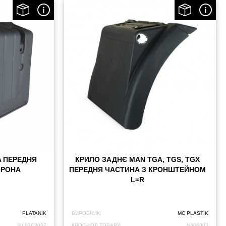
A ПЕРЕДНЯ
КРИЛО ЗАДНЄ MAN TGA, TGS, TGX
ОРОНА
ПЕРЕДНЯ ЧАСТИНА З КРОНШТЕЙНОМ
L=R
PLATANIK
ВИРОБНИК:
MC PLASTIK
PL03C2037
КРОС-КОД ТОВАРУ:
N606003