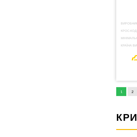
ВИРОБНИК
КРОС-КОД
МІНІМАЛЬ
КРАЇНА В
1
2
КРИ