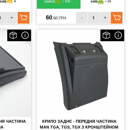
4
> 100
> 10
КИЇВ
ХАРКІВ
КИЇВ
60
+
-
+
.60 ГРН.
ДНЯ ЧАСТИНА
КРИЛО ЗАДНЄ - ПЕРЕДНЯ ЧАСТИНА
НА
MAN TGA, TGS, TGX З КРОНШТЕЙНОМ