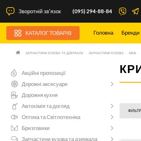
Зворотній зв'язок
(095) 294-88-84
Головна
Бренди
КАТАЛОГ ТОВАРІВ
ЗАПЧАСТИНИ КУЗОВА ТА ДЗЕРКАЛА
ЗАПЧАСТИНИ КУЗОВА
MAN
КР
Акційні пропозиції
Дорожні аксесуари
Дорожня кухня
Автохімія та догляд
ФІЛЬТ
Оптика та Світлотехніка
Бризговики
Запчастини кузова та дзеркала