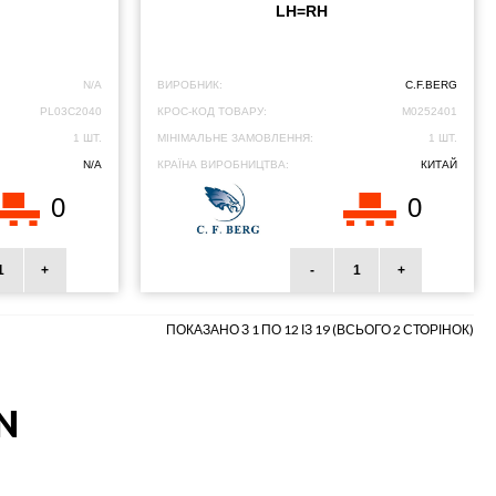
LH=RH
N/A
ВИРОБНИК:
C.F.BERG
PL03C2040
КРОС-КОД ТОВАРУ:
M0252401
1 ШТ.
МІНІМАЛЬНЕ ЗАМОВЛЕННЯ:
1 ШТ.
N/A
КРАЇНА ВИРОБНИЦТВА:
КИТАЙ
0
0
+
-
+
ПОКАЗАНО З 1 ПО 12 ІЗ 19 (ВСЬОГО 2 СТОРІНОК)
N