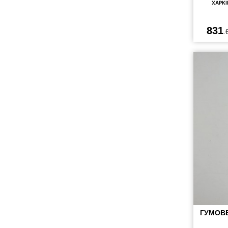
ХАРКІ
831
.
ГУМОВЕ