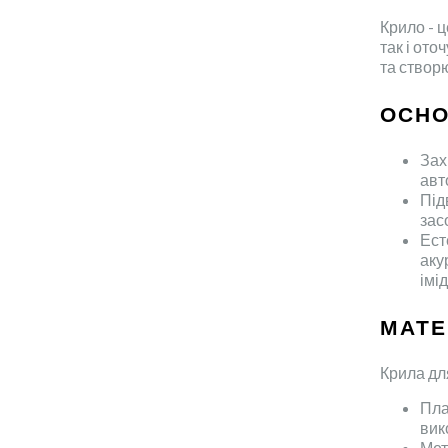
Крило - ц
так і от
та створ
ОСНО
Зах
авт
Під
зас
Ест
аку
імі
МАТЕ
Крила дл
Пла
вик
Мет