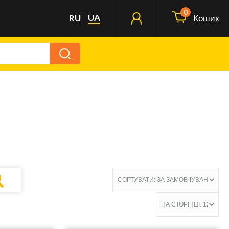
0
UA
RU
Кошик