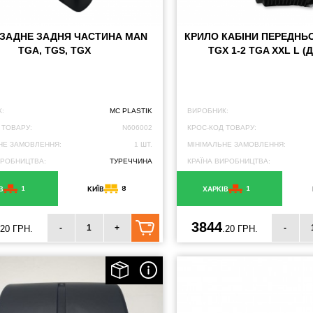
 ЗАДНЕ ЗАДНЯ ЧАСТИНА MAN
КРИЛО КАБІНИ ПЕРЕДНЬ
TGA, TGS, TGX
TGX 1-2 TGA XXL L (
:
MC PLASTIK
ВИРОБНИК:
 ТОВАРУ:
N606002
КРОС-КОД ТОВАРУ:
НЕ ЗАМОВЛЕННЯ:
1 ШТ.
МІНІМАЛЬНЕ ЗАМОВЛЕННЯ:
ИРОБНИЦТВА:
ТУРЕЧЧИНА
КРАЇНА ВИРОБНИЦТВА:
1
8
1
В
КИЇВ
ХАРКІВ
3844
-
+
-
.20 ГРН.
.20 ГРН.