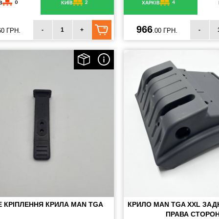
0
2
4
В
КИЇВ
ХАРКІВ
966
-
+
-
60 ГРН.
.00 ГРН.
 КРІПЛЕННЯ КРИЛА MAN TGA
КРИЛО MAN TGA XXL ЗА
ПРАВА СТОРО