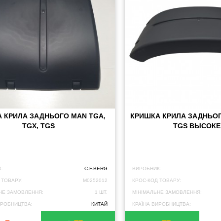
 КРИЛА ЗАДНЬОГО MAN TGA,
КРИШКА КРИЛА ЗАДНЬОГ
TGX, TGS
TGS ВЫСОКЕ
:
C.F.BERG
ВИРОБНИК:
 ТОВАРУ:
M0252012
КРОС-КОД ТОВАРУ:
НЕ ЗАМОВЛЕННЯ:
1 ШТ.
МІНІМАЛЬНЕ ЗАМОВЛЕННЯ:
ИРОБНИЦТВА:
КИТАЙ
КРАЇНА ВИРОБНИЦТВА: