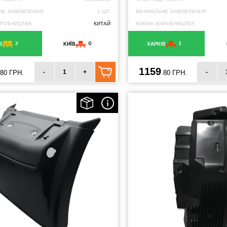
НЕ ЗАМОВЛЕННЯ:
1 ШТ.
МІНІМАЛЬНЕ ЗАМОВЛЕННЯ:
ИРОБНИЦТВА:
КИТАЙ
КРАЇНА ВИРОБНИЦТВА:
3
0
1
В
КИЇВ
ХАРКІВ
1159
-
+
-
.80 ГРН.
.80 ГРН.