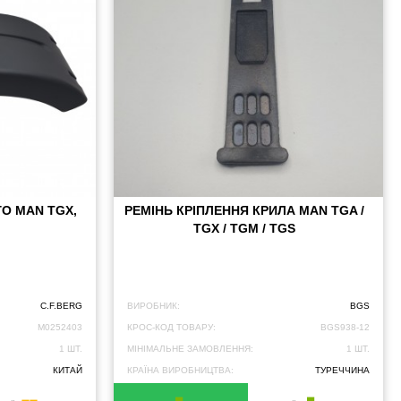
О MAN TGX,
РЕМІНЬ КРІПЛЕННЯ КРИЛА MAN TGA /
TGX / TGM / TGS
C.F.BERG
ВИРОБНИК:
BGS
M0252403
КРОС-КОД ТОВАРУ:
BGS938-12
1 ШТ.
МІНІМАЛЬНЕ ЗАМОВЛЕННЯ:
1 ШТ.
КИТАЙ
КРАЇНА ВИРОБНИЦТВА:
ТУРЕЧЧИНА