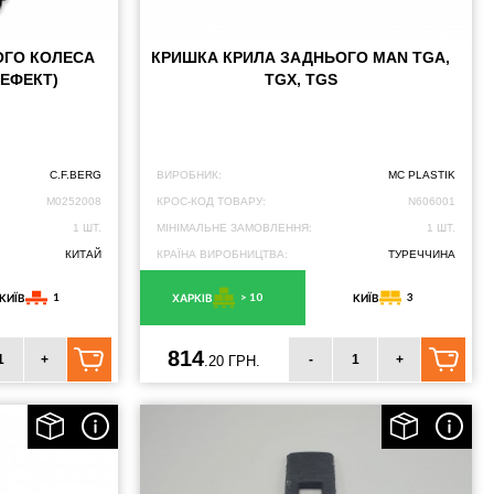
ОГО КОЛЕСА
КРИШКА КРИЛА ЗАДНЬОГО MAN TGA,
ДЕФЕКТ)
TGX, TGS
C.F.BERG
ВИРОБНИК:
MC PLASTIK
M0252008
КРОС-КОД ТОВАРУ:
N606001
1 ШТ.
МІНІМАЛЬНЕ ЗАМОВЛЕННЯ:
1 ШТ.
КИТАЙ
КРАЇНА ВИРОБНИЦТВА:
ТУРЕЧЧИНА
1
> 10
3
КИЇВ
ХАРКІВ
КИЇВ
814
+
-
+
.20 ГРН.