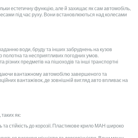
ільки естетичну функцію, але й захищає як сам автомобіль,
колесами під час руху. Вони встановлюються над колесами
аданню води, бруду та інших забруднень на кузов
о полотна та несприятливих погодних умов.
а різних предметів на пішоходів та інші транспортні
надаючи вантажному автомобілю завершеного та
ційних вантажівок, де зовнішній вигляд авто впливає на
таких як:
ь та стійкість до корозії. Пластикове крило МАН широко
ізняються високою міцністю та довговічністю. Вони менш