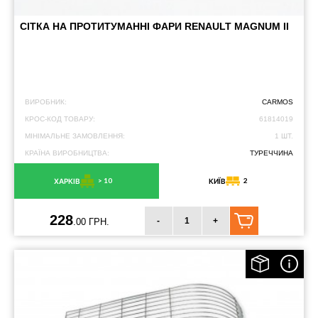
СІТКА НА ПРОТИТУМАННІ ФАРИ RENAULT MAGNUM II
ВИРОБНИК:
CARMOS
КРОС-КОД ТОВАРУ:
61814019
МІНІМАЛЬНЕ ЗАМОВЛЕННЯ:
1 ШТ.
КРАЇНА ВИРОБНИЦТВА:
ТУРЕЧЧИНА
> 10
2
ХАРКІВ
КИЇВ
228
-
+
.00 ГРН.