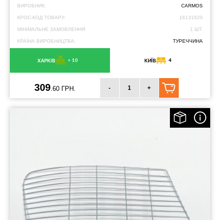
ВИРОБНИК:
CARMOS
КРОС-КОД ТОВАРУ:
16131920
МІНІМАЛЬНЕ ЗАМОВЛЕННЯ:
1 ШТ.
КРАЇНА ВИРОБНИЦТВА:
ТУРЕЧЧИНА
> 10
4
ХАРКІВ
КИЇВ
309
-
+
.60 ГРН.