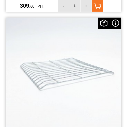
309
-
+
.60 ГРН.