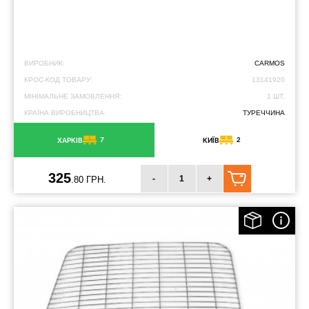
ВИРОБНИК:
CARMOS
КРОС-КОД ТОВАРУ:
13141920
МІНІМАЛЬНЕ ЗАМОВЛЕННЯ:
1 ШТ.
КРАЇНА ВИРОБНИЦТВА:
ТУРЕЧЧИНА
7
2
ХАРКІВ
КИЇВ
325
-
+
.80 ГРН.