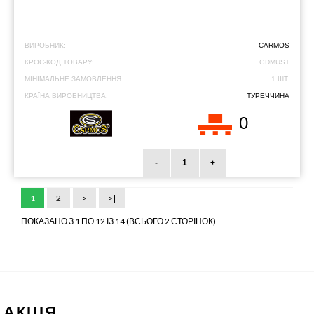
ВИРОБНИК:
CARMOS
КРОС-КОД ТОВАРУ:
GDMUST
МІНІМАЛЬНЕ ЗАМОВЛЕННЯ:
1 ШТ.
КРАЇНА ВИРОБНИЦТВА:
ТУРЕЧЧИНА
0
-
+
1
2
>
>|
ПОКАЗАНО З 1 ПО 12 ІЗ 14 (ВСЬОГО 2 СТОРІНОК)
АКЦІЯ