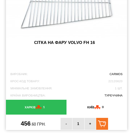
СІТКА НА ФАРУ VOLVO FH 16
ВИРОБНИК:
CARMOS
КРОС-КОД ТОВАРУ:
22120620
МІНІМАЛЬНЕ ЗАМОВЛЕННЯ:
1 ШТ.
КРАЇНА ВИРОБНИЦТВА:
ТУРЕЧЧИНА
1
0
ХАРКІВ
КИЇВ
456
-
+
.60 ГРН.