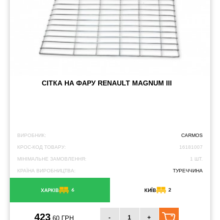
СІТКА НА ФАРУ RENAULT MAGNUM III
ВИРОБНИК:
CARMOS
КРОС-КОД ТОВАРУ:
16181007
МІНІМАЛЬНЕ ЗАМОВЛЕННЯ:
1 ШТ.
КРАЇНА ВИРОБНИЦТВА:
ТУРЕЧЧИНА
6
2
ХАРКІВ
КИЇВ
423
-
+
.60 ГРН.