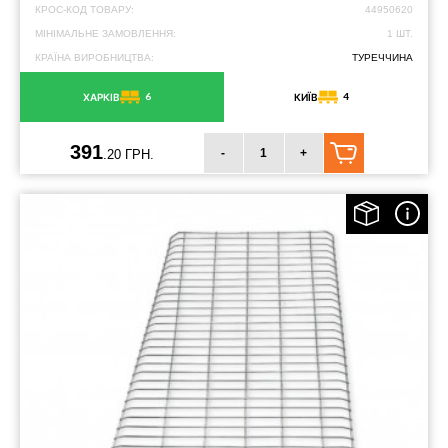
КРОС-КОД ТОВАРУ:
44950620
МІНІМАЛЬНЕ ЗАМОВЛЕННЯ:
1 ШТ.
КРАЇНА ВИРОБНИЦТВА:
ТУРЕЧЧИНА
6
4
ХАРКІВ
КИЇВ
391
-
+
.20 ГРН.