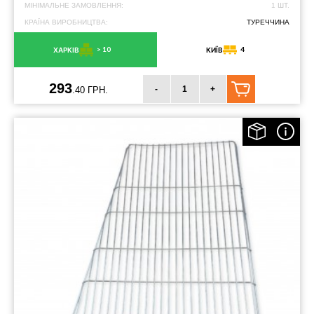
МІНІМАЛЬНЕ ЗАМОВЛЕННЯ:
1 ШТ.
КРАЇНА ВИРОБНИЦТВА:
ТУРЕЧЧИНА
> 10
4
ХАРКІВ
КИЇВ
293
-
+
.40 ГРН.