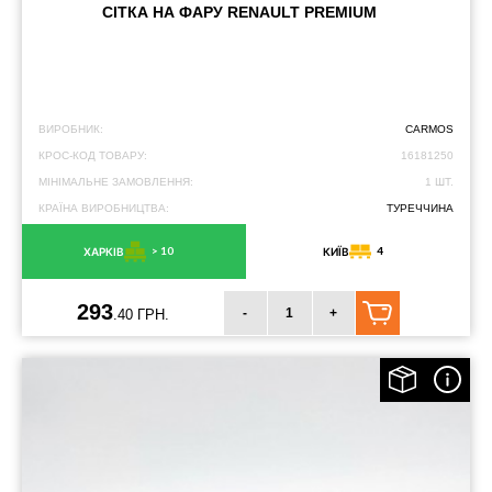
СІТКА НА ФАРУ RENAULT PREMIUM
ВИРОБНИК:
CARMOS
КРОС-КОД ТОВАРУ:
16181250
МІНІМАЛЬНЕ ЗАМОВЛЕННЯ:
1 ШТ.
КРАЇНА ВИРОБНИЦТВА:
ТУРЕЧЧИНА
> 10
4
ХАРКІВ
КИЇВ
293
-
+
.40 ГРН.