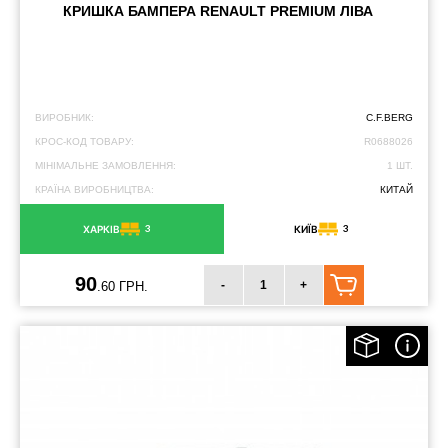
КРИШКА БАМПЕРА RENAULT PREMIUM ЛІВА
ВИРОБНИК:
C.F.BERG
КРОС-КОД ТОВАРУ:
R0688026
МІНІМАЛЬНЕ ЗАМОВЛЕННЯ:
1 ШТ.
КРАЇНА ВИРОБНИЦТВА:
КИТАЙ
3
3
ХАРКІВ
КИЇВ
90
-
+
.60 ГРН.