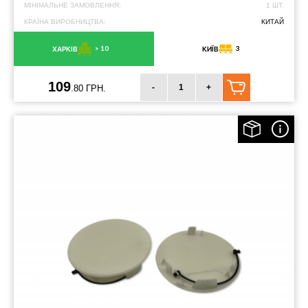
МІНІМАЛЬНЕ ЗАМОВЛЕННЯ:
1 ШТ.
КРАЇНА ВИРОБНИЦТВА:
КИТАЙ
> 10
3
ХАРКІВ
КИЇВ
109
-
+
.80 ГРН.