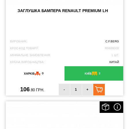
ЗАГЛУШКА БАМПЕРА RENAULT PREMIUM LH
ВИРОБНИК:
C.F.BERG
КРОС-КОД ТОВАРУ:
R0688008
МІНІМАЛЬНЕ ЗАМОВЛЕННЯ:
1 ШТ.
КРАЇНА ВИРОБНИЦТВА:
КИТАЙ
0
2
ХАРКІВ
КИЇВ
106
-
+
.80 ГРН.