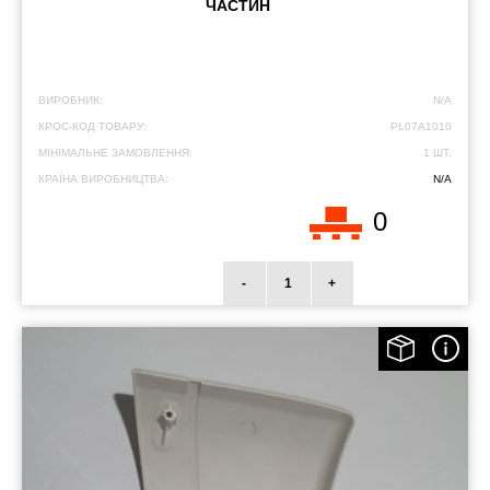
ЧАСТИН
ВИРОБНИК:
N/A
КРОС-КОД ТОВАРУ:
PL07A1010
МІНІМАЛЬНЕ ЗАМОВЛЕННЯ:
1 ШТ.
КРАЇНА ВИРОБНИЦТВА:
N/A
0
-
+