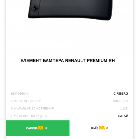
ЕЛЕМЕНТ БАМПЕРА RENAULT PREMIUM RH
ВИРОБНИК:
C.F.BERG
КРОС-КОД ТОВАРУ:
R0688003
МІНІМАЛЬНЕ ЗАМОВЛЕННЯ:
1 ШТ.
КРАЇНА ВИРОБНИЦТВА:
КИТАЙ
4
3
ХАРКІВ
КИЇВ