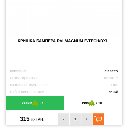
КРИШКА БАМПЕРА RVI MAGNUM E-TECH/DXI
ВИРОБНИК:
C.F.BERG
КРОС-КОД ТОВАРУ:
R0688037
МІНІМАЛЬНЕ ЗАМОВЛЕННЯ:
1 ШТ.
КРАЇНА ВИРОБНИЦТВА:
КИТАЙ
> 10
> 10
ХАРКІВ
КИЇВ
315
-
+
.60 ГРН.