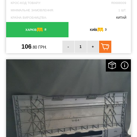
КРОС-КОД ТОВАРУ:
R0688009
МІНІМАЛЬНЕ ЗАМОВЛЕННЯ:
1 ШТ.
КРАЇНА ВИРОБНИЦТВА:
КИТАЙ
8
3
ХАРКІВ
КИЇВ
106
-
+
.80 ГРН.