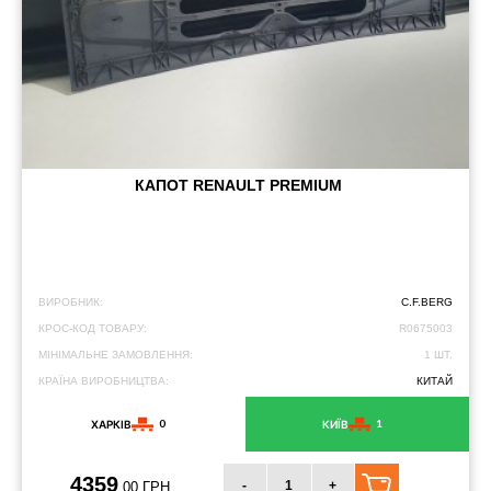
КАПОТ RENAULT PREMIUM
ВИРОБНИК:
C.F.BERG
КРОС-КОД ТОВАРУ:
R0675003
МІНІМАЛЬНЕ ЗАМОВЛЕННЯ:
1 ШТ.
КРАЇНА ВИРОБНИЦТВА:
КИТАЙ
0
1
ХАРКІВ
КИЇВ
4359
-
+
.00 ГРН.