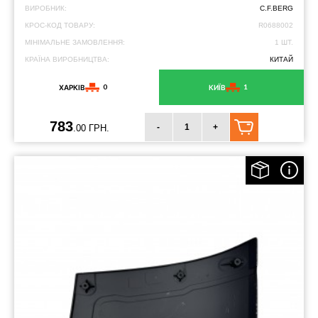
ВИРОБНИК:
C.F.BERG
КРОС-КОД ТОВАРУ:
R0688002
МІНІМАЛЬНЕ ЗАМОВЛЕННЯ:
1 ШТ.
КРАЇНА ВИРОБНИЦТВА:
КИТАЙ
0
1
ХАРКІВ
КИЇВ
783
-
+
.00 ГРН.