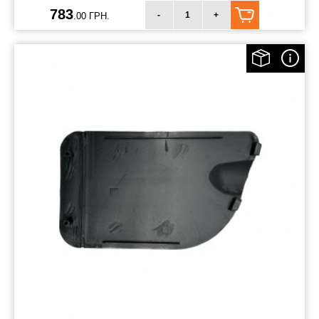
783
-
+
.00 ГРН.