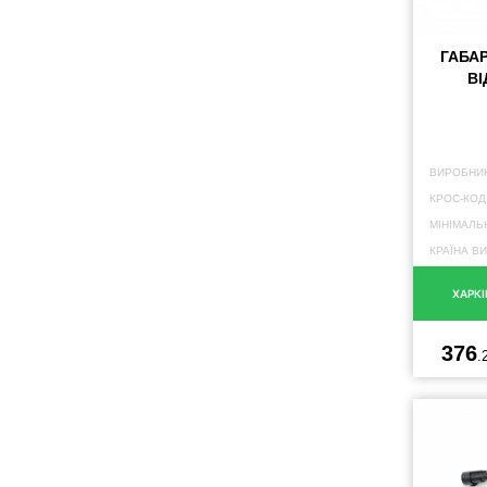
ГАБАР
В
ВИРОБНИК
КРОС-КОД
МІНІМАЛЬ
КРАЇНА В
ХАРКІ
376
.