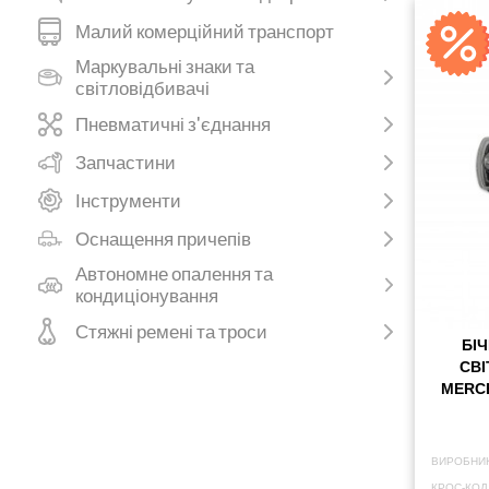
Малий комерційний транспорт
Маркувальні знаки та
світловідбивачі
Пневматичні з'єднання
Запчастини
Інструменти
Оснащення причепів
Автономне опалення та
кондиціонування
Стяжні ремені та троси
БІ
СВІ
MERCE
ВИРОБНИК
КРОС-КОД