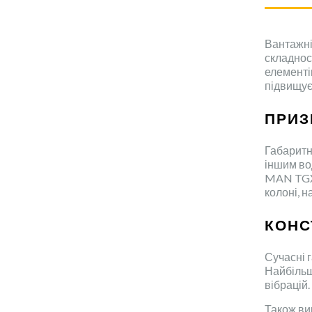
Вантажні
складнос
елементі
підвищує 
ПРИЗ
Габаритн
іншим во
MAN TGX,
колоні, н
КОНС
Сучасні 
Найбільш
вібрацій
Також ви