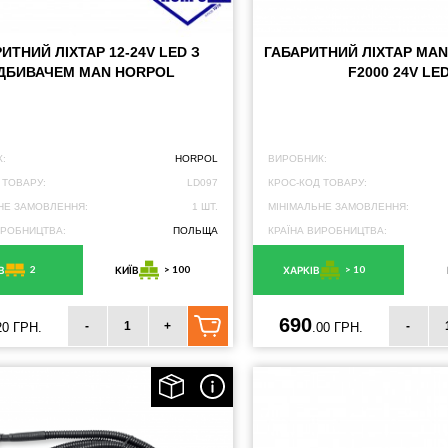
ИТНИЙ ЛІХТАР 12-24V LED З
ГАБАРИТНИЙ ЛІХТАР MAN T
ІДБИВАЧЕМ MAN HORPOL
F2000 24V LE
:
HORPOL
ВИРОБНИК:
 ТОВАРУ:
LD097
КРОС-КОД ТОВАРУ:
НЕ ЗАМОВЛЕННЯ:
1 ШТ.
МІНІМАЛЬНЕ ЗАМОВЛЕННЯ:
ИРОБНИЦТВА:
ПОЛЬЩА
КРАЇНА ВИРОБНИЦТВА:
2
> 100
> 10
В
КИЇВ
ХАРКІВ
690
-
+
-
20 ГРН.
.00 ГРН.