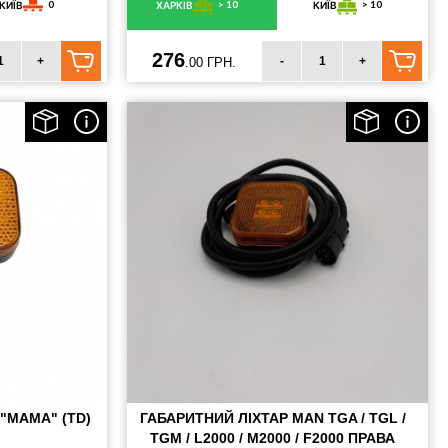
0
> 10
> 10
КИЇВ
ХАРКІВ
КИЇВ
276
+
-
+
.00 ГРН.
"МАМА" (TD)
ГАБАРИТНИЙ ЛІХТАР MAN TGA / TGL /
TGM / L2000 / M2000 / F2000 ПРАВА