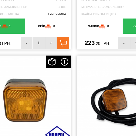
НЕ ЗАМОВЛЕННЯ:
1 ШТ.
МІНІМАЛЬНЕ ЗАМОВЛЕННЯ:
ИРОБНИЦТВА:
ТУРЕЧЧИНА
КРАЇНА ВИРОБНИЦТВА:
1
0
0
В
КИЇВ
ХАРКІВ
К
223
-
+
-
0 ГРН.
.20 ГРН.