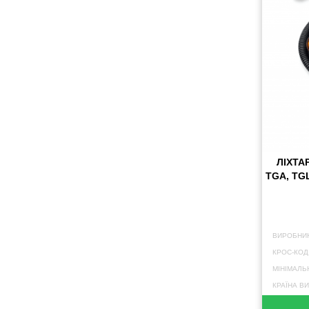
ЛІХТА
TGA, TGL
ВИРОБНИК
КРОС-КОД
МІНІМАЛЬ
КРАЇНА В