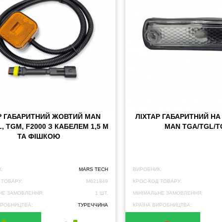
Р ГАБАРИТНИЙ ЖОВТИЙ MAN
ЛІХТАР ГАБАРИТНИЙ НА
, TGM, F2000 З КАБЕЛЕМ 1,5 М
MAN TGA/TGL/
ТА ФІШКОЮ
:
MARS TECH
ВИРОБНИК:
 ТОВАРУ:
M621849
КРОС-КОД ТОВАРУ:
НЕ ЗАМОВЛЕННЯ:
1 ШТ.
МІНІМАЛЬНЕ ЗАМОВЛЕННЯ:
ИРОБНИЦТВА:
ТУРЕЧЧИНА
КРАЇНА ВИРОБНИЦТВА: