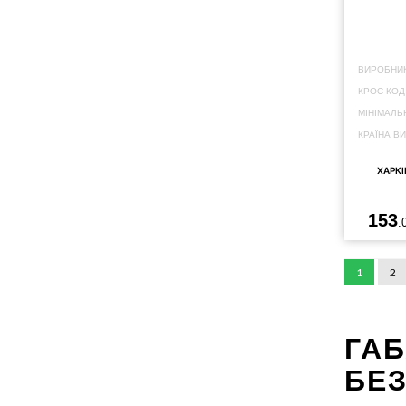
ВИРОБНИК
КРОС-КОД
МІНІМАЛЬ
КРАЇНА В
ХАРКІ
153
.
1
2
ГАБ
БЕЗ