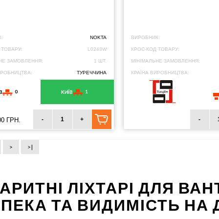
:
NOKTA
ВИРОБНИК:
 ТОВАРУ:
L0243W
КРОС-КОД ТОВАРУ:
НЕ ЗАМОВЛЕННЯ:
1 ШТ.
МІНІМАЛЬНЕ ЗАМОВЛЕННЯ:
ИРОБНИЦТВА:
ТУРЕЧЧИНА
КРАЇНА ВИРОБНИЦТВА:
0
1
В
КИЇВ
-
+
-
00 ГРН.
>
>|
АРИТНІ ЛІХТАРІ ДЛЯ ВА
ПЕКА ТА ВИДИМІСТЬ НА 