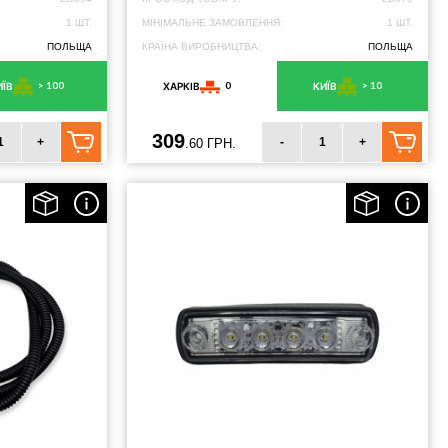
1 ШТ.
МІНІМАЛЬНЕ ЗАМОВЛЕННЯ:
1 ШТ.
ПОЛЬЩА
КРАЇНА ВИРОБНИЦТВА:
ПОЛЬЩА
> 100
0
> 10
ИЇВ
ХАРКІВ
КИЇВ
309
+
-
+
.60 ГРН.