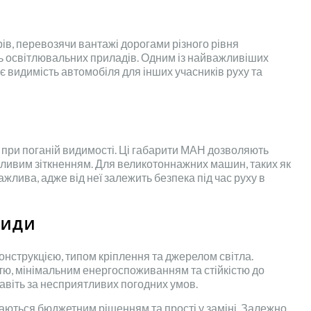
рів, перевозячи вантажі дорогами різного рівня
сть освітлювальних приладів. Одним із найважливіших
є видимість автомобіля для інших учасників руху та
о при поганій видимості. Ці габарити МАН дозволяють
жливим зіткненням. Для великотоннажних машин, таких як
лива, адже від неї залежить безпека під час руху в
ВИДИ
конструкцією, типом кріплення та джерелом світла.
стю, мінімальним енергоспоживанням та стійкістю до
навіть за несприятливих погодних умов.
аються бюджетним рішенням та прості у заміні. Залежно