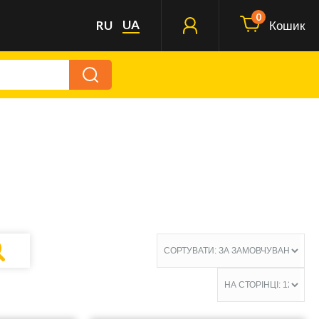
0
UA
RU
Кошик