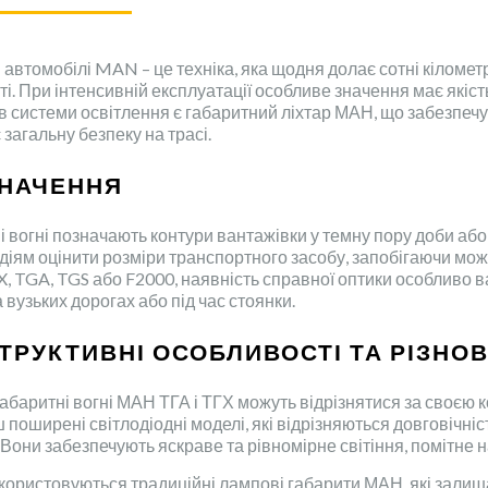
 автомобілі MAN – це техніка, яка щодня долає сотні кіломет
ті. При інтенсивній експлуатації особливе значення має які
в системи освітлення є габаритний ліхтар МАН, що забезпечу
загальну безпеку на трасі.
НАЧЕННЯ
і вогні позначають контури вантажівки у темну пору доби аб
діям оцінити розміри транспортного засобу, запобігаючи мо
 TGA, TGS або F2000, наявність справної оптики особливо важ
а вузьких дорогах або під час стоянки.
ТРУКТИВНІ ОСОБЛИВОСТІ ТА РІЗНО
габаритні вогні МАН ТГА і ТГХ можуть відрізнятися за своєю 
 поширені світлодіодні моделі, які відрізняються довговічні
. Вони забезпечують яскраве та рівномірне світіння, помітне 
користовуються традиційні лампові габарити МАН, які залиш