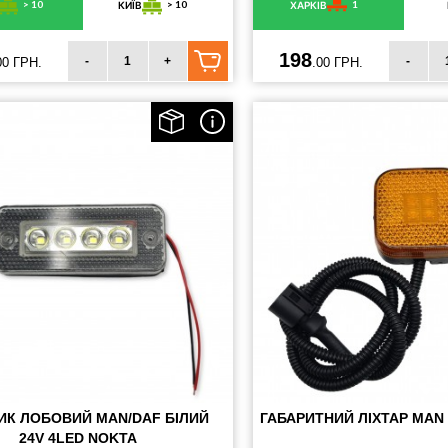
> 10
> 10
1
КИЇВ
ХАРКІВ
198
-
+
-
00 ГРН.
.00 ГРН.
ИК ЛОБОВИЙ MAN/DAF БІЛИЙ
ГАБАРИТНИЙ ЛІХТАР MAN 
24V 4LED NOKTA