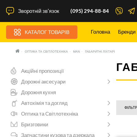
Зворотній зв'язок
(095) 294-88-84
Головна
Бренди
КАТАЛОГ ТОВАРІВ
ОПТИКА ТА СВІТЛОТЕХНІКА
MAN
ГАБАРИТНІ ЛІХТАРІ
ГА
Акційні пропозиції
Дорожні аксесуари
Дорожня кухня
Автохімія та догляд
ФІЛЬТ
Оптика та Світлотехніка
Бризговики
Запчастини кузова та дзеркала