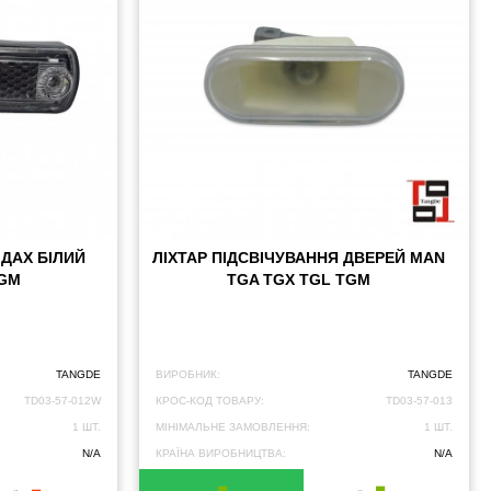
 ДАХ БІЛИЙ
ЛІХТАР ПІДСВІЧУВАННЯ ДВЕРЕЙ MAN
TGM
TGA TGX TGL TGM
TANGDE
ВИРОБНИК:
TANGDE
TD03-57-012W
КРОС-КОД ТОВАРУ:
TD03-57-013
1 ШТ.
МІНІМАЛЬНЕ ЗАМОВЛЕННЯ:
1 ШТ.
N/A
КРАЇНА ВИРОБНИЦТВА:
N/A