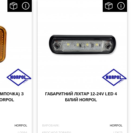
АМПОЧКА) З
ГАБАРИТНИЙ ЛІХТАР 12-24V LED 4
HORPOL
БІЛИЙ HORPOL
HORPOL
ВИРОБНИК:
HORPOL
LO094
КРОС-КОД ТОВАРУ:
LD675