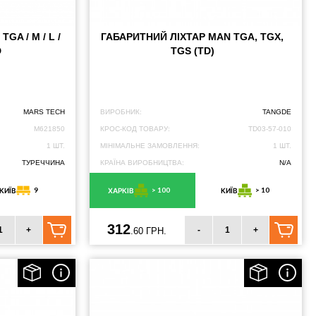
GA / M / L /
ГАБАРИТНИЙ ЛІХТАР MAN TGA, TGX,
D
TGS (TD)
MARS TECH
ВИРОБНИК:
TANGDE
M621850
КРОС-КОД ТОВАРУ:
TD03-57-010
1 ШТ.
МІНІМАЛЬНЕ ЗАМОВЛЕННЯ:
1 ШТ.
ТУРЕЧЧИНА
КРАЇНА ВИРОБНИЦТВА:
N/A
9
> 100
> 10
КИЇВ
ХАРКІВ
КИЇВ
312
+
-
+
.60 ГРН.