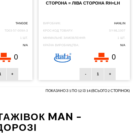
СТОРОНА = ЛІВА СТОРОНА RH=LH
TANGDE
ВИРОБНИК:
HANLIN
TD03-57-009A-3
КРОС-КОД ТОВАРУ:
SY-ML1007
1 ШТ.
МІНІМАЛЬНЕ ЗАМОВЛЕННЯ:
1 ШТ.
N/A
КРАЇНА ВИРОБНИЦТВА:
N/A
0
0
+
-
+
ПОКАЗАНО З 1 ПО 12 ІЗ 14 (ВСЬОГО 2 СТОРІНОК)
НТАЖІВОК MAN –
ДОРОЗІ