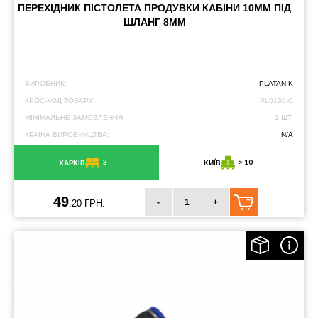
ПЕРЕХІДНИК ПІСТОЛЕТА ПРОДУВКИ КАБІНИ 10ММ ПІД
ШЛАНГ 8ММ
ВИРОБНИК:
PLATANIK
КРОС-КОД ТОВАРУ:
PL0130-C
МІНІМАЛЬНЕ ЗАМОВЛЕННЯ:
1 ШТ.
КРАЇНА ВИРОБНИЦТВА:
N/A
3
> 10
ХАРКІВ
КИЇВ
49
-
+
.20 ГРН.