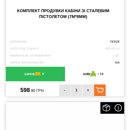
КОМПЛЕКТ ПРОДУВКИ КАБІНИ ЗІ СТАЛЕВИМ
ПІСТОЛЕТОМ (7М*8ММ)
ВИРОБНИК:
FERZE
КРОС-КОД ТОВАРУ:
FRZ-PP-01
МІНІМАЛЬНЕ ЗАМОВЛЕННЯ:
1 ШТ.
КРАЇНА ВИРОБНИЦТВА:
N/A
8
> 10
ХАРКІВ
КИЇВ
598
-
+
.80 ГРН.