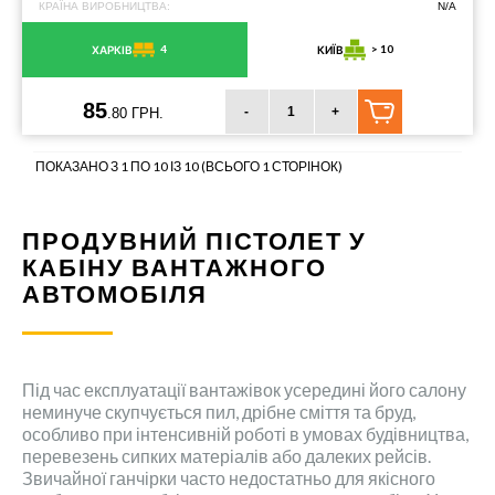
КРАЇНА ВИРОБНИЦТВА:
N/A
4
> 10
ХАРКІВ
КИЇВ
85
-
+
.80 ГРН.
ПОКАЗАНО З 1 ПО 10 ІЗ 10 (ВСЬОГО 1 СТОРІНОК)
ПРОДУВНИЙ ПІСТОЛЕТ У
КАБІНУ ВАНТАЖНОГО
АВТОМОБІЛЯ
Під час експлуатації вантажівок усередині його салону
неминуче скупчується пил, дрібне сміття та бруд,
особливо при інтенсивній роботі в умовах будівництва,
перевезень сипких матеріалів або далеких рейсів.
Звичайної ганчірки часто недостатньо для якісного