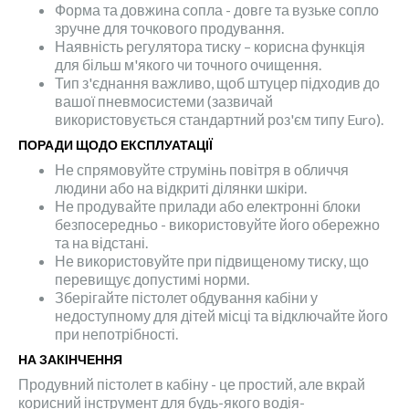
Форма та довжина сопла - довге та вузьке сопло
зручне для точкового продування.
Наявність регулятора тиску – корисна функція
для більш м'якого чи точного очищення.
Тип з'єднання важливо, щоб штуцер підходив до
вашої пневмосистеми (зазвичай
використовується стандартний роз'єм типу Euro).
ПОРАДИ ЩОДО ЕКСПЛУАТАЦІЇ
Не спрямовуйте струмінь повітря в обличчя
людини або на відкриті ділянки шкіри.
Не продувайте прилади або електронні блоки
безпосередньо - використовуйте його обережно
та на відстані.
Не використовуйте при підвищеному тиску, що
перевищує допустимі норми.
Зберігайте пістолет обдування кабіни у
недоступному для дітей місці та відключайте його
при непотрібності.
НА ЗАКІНЧЕННЯ
Продувний пістолет в кабіну - це простий, але вкрай
корисний інструмент для будь-якого водія-