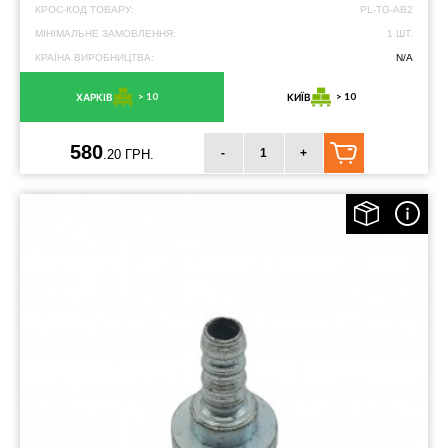
КРОС-КОД ТОВАРУ:
PL-TG-AB2
МІНІМАЛЬНЕ ЗАМОВЛЕННЯ:
1 ШТ.
КРАЇНА ВИРОБНИЦТВА:
N/A
> 10
> 10
ХАРКІВ
КИЇВ
580
-
+
.20 ГРН.