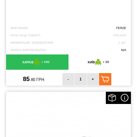
ВИРОБНИК:
FERZE
КРОС-КОД ТОВАРУ:
FRZ-AC6
МІНІМАЛЬНЕ ЗАМОВЛЕННЯ:
1 ШТ.
КРАЇНА ВИРОБНИЦТВА:
N/A
> 100
> 10
ХАРКІВ
КИЇВ
85
-
+
.80 ГРН.