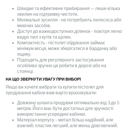
Швидке та ефективне прибирання — лише кілька
хвилин на підтримку чистоти.
Мінімальні зусилля - не потребують пилососа або
миючих засобів.
Доступ до важкодоступних ділянок - повітря легко
видує пил з кутів та щілин.
Компактність - пістолет обдування займає
мінімум місця, може зберігатися в бардачку або
ящику.
Підходить для регулярного застосування
особливо зручно це робити в дорозі або на
стоянці.
НА ЩО ЗВЕРНУТИ УВАГУ ПРИ ВИБОРІ
Якщо ви хочете вибрати та купити пістолет для
продування кабіни вам варто враховувати:
Довжину шланга продувки оптимально від 3 до 5
метрів. Його має бути достатньо для зручності
використання усередині кабінки.
Матеріал корпусу – метал більш надійний, але
важчий; пластик легший, але менш довговічний.