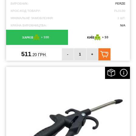
ВИРОБНИК:
FERZE
КРОС-КОД ТОВАРУ:
PL0130
МІНІМАЛЬНЕ ЗАМОВЛЕННЯ:
1 ШТ.
КРАЇНА ВИРОБНИЦТВА:
N/A
> 100
> 10
ХАРКІВ
КИЇВ
511
-
+
.20 ГРН.