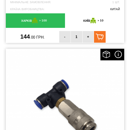
МІНІМАЛЬНЕ ЗАМОВЛЕННЯ:
1 ШТ.
КРАЇНА ВИРОБНИЦТВА:
КИТАЙ
> 100
> 10
ХАРКІВ
КИЇВ
144
-
+
.00 ГРН.