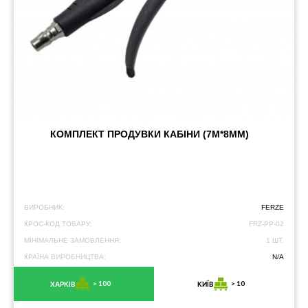
КОМПЛЕКТ ПРОДУВКИ КАБІНИ (7М*8ММ)
ВИРОБНИК:
FERZE
КРОС-КОД ТОВАРУ:
FRZ-PP-02
МІНІМАЛЬНЕ ЗАМОВЛЕННЯ:
1 ШТ.
КРАЇНА ВИРОБНИЦТВА:
N/A
> 100
> 10
ХАРКІВ
КИЇВ