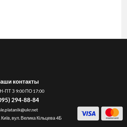
аши контакты
Н-ПТ З 9:00 ПО 17:00
095) 294-88-84
ale.platanik@ukr.net
. Київ, вул. Велика Кільцева 4Б