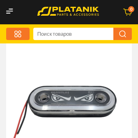
0
Меню
Акционные предложения
Дорожные аксессуары
Дорожная кухня
Автохимия и уход
Оптика и светотехника
Брызговики
Запчасти кузова и зеркала
Малый коммерческий транспорт
Маркировочные знаки и светоотражатели