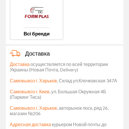
Всі бренди
Доставка
Доставка
осуществляется по всей территории
Украины (Новая Почта, Delivery)
Самовывоз г. Харьков
, Склад ул.Клочковская 347А
Самовывоз г. Киев
, ул. Большая Окружная 4Б
(Паркинг Тиса)
Самовывоз г. Харьков
, авторынок лоск, ряд 26,
магазин №206
Адресная доставка
курьером Новой почты до