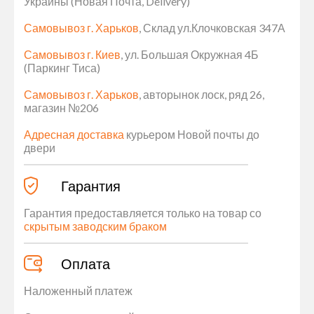
Украины (Новая Почта, Delivery)
Самовывоз г. Харьков
, Склад ул.Клочковская 347А
Самовывоз г. Киев
, ул. Большая Окружная 4Б
(Паркинг Тиса)
Самовывоз г. Харьков
, авторынок лоск, ряд 26,
магазин №206
Адресная доставка
курьером Новой почты до
двери
Гарантия
Гарантия предоставляется только на товар со
скрытым заводским браком
Оплата
Наложенный платеж