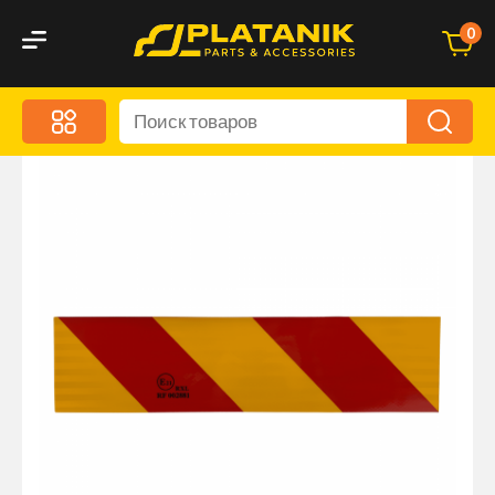
0
Меню
Акционные предложения
Дорожные аксессуары
Дорожная кухня
Автохимия и уход
Оптика и светотехника
Брызговики
Запчасти кузова и зеркала
Малый коммерческий транспорт
Маркировочные знаки и светоотражатели