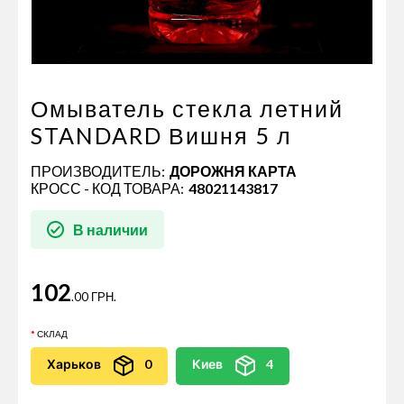
Пневматические соединения
Запчасти
Инструменты
Оснащение прицепов
Омыватель стекла летний
Автономное отопление и
STANDARD Вишня 5 л
кондиционировани
ПРОИЗВОДИТЕЛЬ:
ДОРОЖНЯ КАРТА
Стяжные ремни и тросы
КРОСС - КОД ТОВАРА:
48021143817
В наличии
102
.00 ГРН.
СКЛАД
Харьков
0
Киев
4