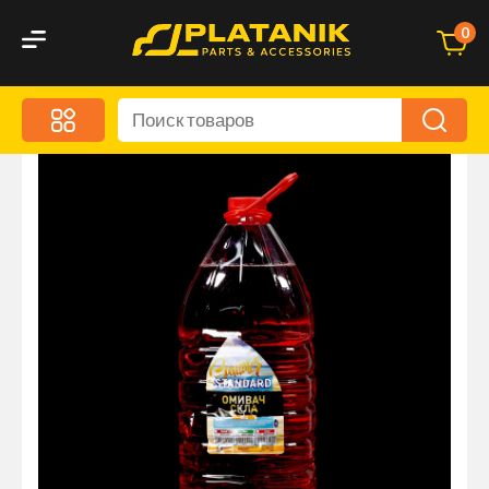
0
Меню
Акционные предложения
Дорожные аксессуары
Дорожная кухня
Автохимия и уход
Оптика и светотехника
Брызговики
Запчасти кузова и зеркала
Малый коммерческий транспорт
Маркировочные знаки и светоотражатели