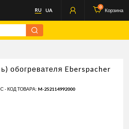
0
RU
UA
Корзина
ь) обогревателя Eberspacher
С - КОД ТОВАРА:
M-252114992000