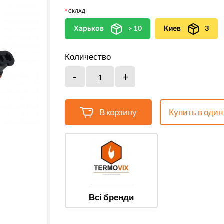
СКЛАД
Харьков
> 10
Киев
3
Количество
В корзину
Купить в один
Всі бренди