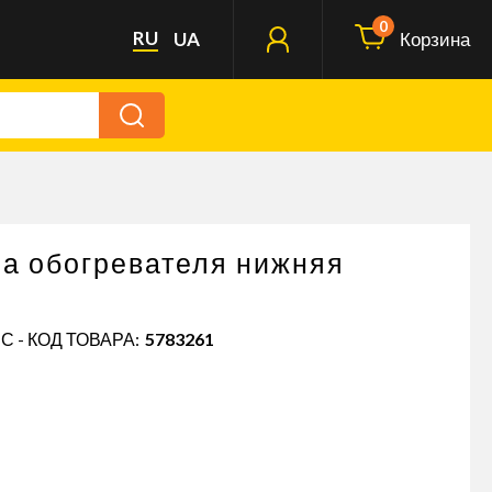
0
RU
UA
Корзина
а обогревателя нижняя
С - КОД ТОВАРА:
5783261