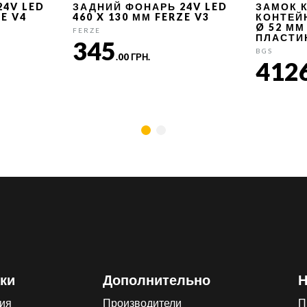
24V LED
ЗАДНИЙ ФОНАРЬ 24V LED
ЗАМОК 
ZE V4
460 X 130 ММ FERZE V3
КОНТЕЙ
Ø 52 ММ
FERZE
ПЛАСТИ
345
BGS
.00 ГРН.
412
ки
Дополнительно
Н
ия
Производители
П